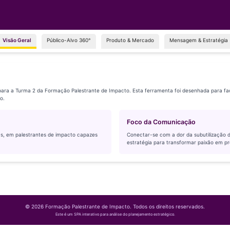
Visão Geral
Público-Alvo 360°
Produto & Mercado
Mensagem & Estratégia
para a Turma 2 da Formação Palestrante de Impacto. Esta ferramenta foi desenhada para fa
o.
Foco da Comunicação
sas, em palestrantes de impacto capazes
Conectar-se com a dor da subutilização d
estratégia para transformar paixão em pro
©
2026
Formação Palestrante de Impacto. Todos os direitos reservados.
Este é um SPA interativo para análise do planejamento estratégico.